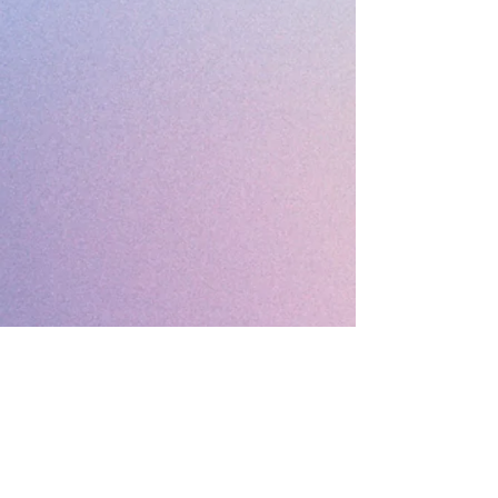
ليش FUNFLATABLES JO ؟