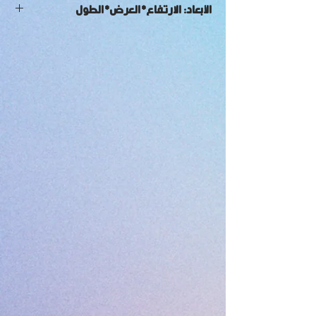
الأبعاد: الارتفاع*العرض*الطول
6*5*14 أمتار